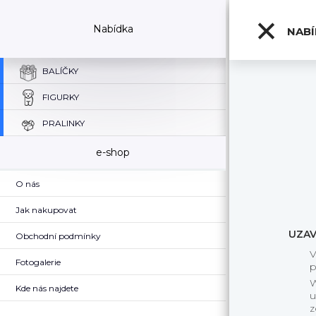
Nabídka
NAB
BALÍČKY
FIGURKY
PRALINKY
e-shop
O nás
Jak nakupovat
UZAV
Obchodní podmínky
V
Fotogalerie
p
W
Kde nás najdete
u
z