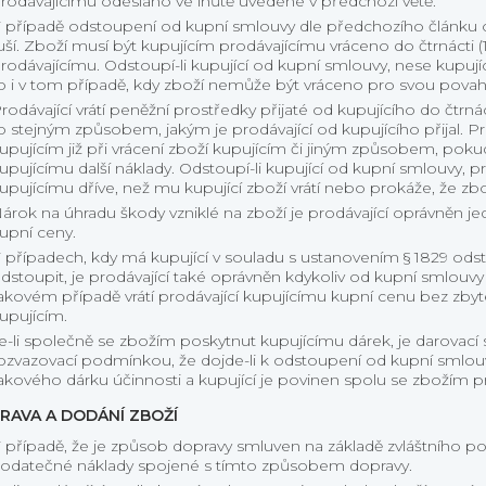
rodávajícímu odesláno ve lhůtě uvedené v předchozí větě.
 případě odstoupení od kupní smlouvy dle předchozího článk
uší. Zboží musí být kupujícím prodávajícímu vráceno do čtrnácti
rodávajícímu. Odstoupí-li kupující od kupní smlouvy, nese kupují
o i v tom případě, kdy zboží nemůže být vráceno pro svou pova
rodávající vrátí peněžní prostředky přijaté od kupujícího do čtrn
o stejným způsobem, jakým je prodávající od kupujícího přijal. Pro
upujícím již při vrácení zboží kupujícím či jiným způsobem, poku
upujícímu další náklady. Odstoupí-li kupující od kupní smlouvy, pr
upujícímu dříve, než mu kupující zboží vrátí nebo prokáže, že zbo
árok na úhradu škody vzniklé na zboží je prodávající oprávněn je
upní ceny.
 případech, kdy má kupující v souladu s ustanovením § 1829 ods
dstoupit, je prodávající také oprávněn kdykoliv od kupní smlouvy
akovém případě vrátí prodávající kupujícímu kupní cenu bez zby
upujícím.
e-li společně se zbožím poskytnut kupujícímu dárek, je darovací
ozvazovací podmínkou, že dojde-li k odstoupení od kupní smlou
akového dárku účinnosti a kupující je povinen spolu se zbožím pro
RAVA A DODÁNÍ ZBOŽÍ
 případě, že je způsob dopravy smluven na základě zvláštního pož
odatečné náklady spojené s tímto způsobem dopravy.