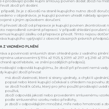
e-li prodávající podle kupní smlouvy povinen dodat zboží na mís
řevzít zboží při dodání.
 případě, že je z důvodů na straně kupujícího nutno zboží dor
vedeno v objednávce, je kupující povinen uhradit náklady spoj
pojené s jiným způsobem doručení.
ři převzetí zboží od přepravce je kupující povinen zkontrolovat 
oto neprodleně oznámit přepravci. V případě shledání porušení 
emusí kupující zásilku od přepravce převzít. Tímto nejsou dotčen
ráva kupujícího vyplývající z obecně závazných právních předpisů
A Z VADNÉHO PLNĚNÍ
ráva a povinnosti smluvních stran ohledně práv z vadného plnění
zejména ustanoveními § 1914 až 1925, § 2099 až 2117 a § 2161 až 
chraně spotřebitele, ve znění pozdějších předpisů).
rodávající odpovídá kupujícímu, že zboží při převzetí nemá vady
dy kupující zboží převzal:
má zboží vlastnosti, které si strany ujednaly, a chybí-li ujedná
popsal nebo které kupující očekával s ohledem na povahu zbo
se zboží hodí k účelu, který pro jeho použití prodávající uv
používá,
zboží odpovídá jakostí nebo provedením smluvenému vzorku 
podle smluveného vzorku nebo předlohy,
je zboží v odpovídajícím množství, míře nebo hmotnosti a z