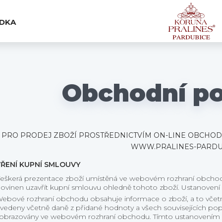
ÍDKA
Obchodní p
PRO PRODEJ ZBOŽÍ PROSTŘEDNICTVÍM ON-LINE OBCHOD
WWW.PRALINES-PARDU
ŘENÍ KUPNÍ SMLOUVY
eškerá prezentace zboží umístěná ve webovém rozhraní obchodu j
ovinen uzavřít kupní smlouvu ohledně tohoto zboží. Ustanovení 
ebové rozhraní obchodu obsahuje informace o zboží, a to včetn
vedeny včetně daně z přidané hodnoty a všech souvisejících popla
obrazovány ve webovém rozhraní obchodu. Tímto ustanovením n