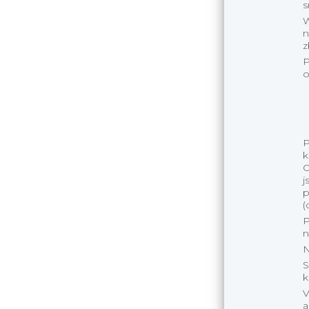
s
W
n
z
P
o
P
k
O
j
p
(
P
n
N
S
k
V
a