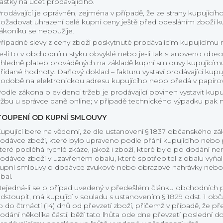
ástky na účet prodávajícího.
rodávající je oprávněn, zejména v případě, že ze strany kupujíc
ožadovat uhrazení celé kupní ceny ještě před odesláním zboží k
ákoníku se nepoužije.
řípadné slevy z ceny zboží poskytnuté prodávajícím kupujícímu
e-li to v obchodním styku obvyklé nebo je-li tak stanoveno obecn
hledně plateb prováděných na základě kupní smlouvy kupujícímu 
řidané hodnoty. Daňový doklad – fakturu vystaví prodávající kupuj
odobě na elektronickou adresu kupujícího nebo předá v papír
odle zákona o evidenci tržeb je prodávající povinen vystavit kup
ržbu u správce daně online; v případě technického výpadku pak n
OUPENÍ OD KUPNÍ SMLOUVY
upující bere na vědomí, že dle ustanovení § 1837 občanského z
odávce zboží, které bylo upraveno podle přání kupujícího nebo
teré podléhá rychlé zkáze, jakož i zboží, které bylo po dodání 
odávce zboží v uzavřeném obalu, které spotřebitel z obalu vyňal 
upní smlouvy o dodávce zvukové nebo obrazové nahrávky nebo 
bal.
ejedná-li se o případ uvedený v předešlém článku obchodních p
dstoupit, má kupující v souladu s ustanovením § 1829 odst. 1 o
o do čtrnácti (14) dnů od převzetí zboží, přičemž v případě, že
odání několika částí, běží tato lhůta ode dne převzetí poslední