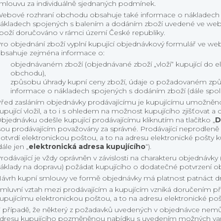
mlouvu za individuálně sjednaných podmínek.
ebové rozhraní obchodu obsahuje také informace o nákladech 
ákladech spojených s balením a dodáním zboží uvedené ve webo
boží doručováno v rámci území České republiky.
ro objednání zboží vyplní kupující objednávkový formulář ve 
bsahuje zejména informace o:
objednávaném zboží (objednávané zboží „vloží“ kupující do 
obchodu),
způsobu úhrady kupní ceny zboží, údaje o požadovaném zp
informace o nákladech spojených s dodáním zboží (dále spole
řed zasláním objednávky prodávajícímu je kupujícímu umožněno 
upující vložil, a to i s ohledem na možnost kupujícího zjišťovat a
bjednávku odešle kupující prodávajícímu kliknutím na tlačítko „
D
sou prodávajícím považovány za správné. Prodávající neprodlen
otvrdí elektronickou poštou, a to na adresu elektronické pošty 
dále jen „
elektronická adresa kupujícího
“).
rodávající je vždy oprávněn v závislosti na charakteru objednávk
áklady na dopravu) požádat kupujícího o dodatečné potvrzení obj
ávrh kupní smlouvy ve formě objednávky má platnost patnáct d
mluvní vztah mezi prodávajícím a kupujícím vzniká doručením přij
upujícímu elektronickou poštou, a to na adresu elektronické poš
 případě, že některý z požadavků uvedených v objednávce nemůže
dresu kupujícího pozměněnou nabídku s uvedením možných varian