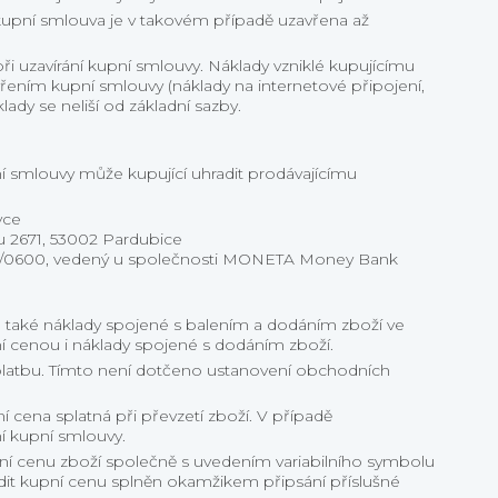
upní smlouva je v takovém případě uzavřena až
i uzavírání kupní smlouvy. Náklady vzniklé kupujícímu
vřením kupní smlouvy (náklady na internetové připojení,
lady se neliší od základní sazby.
í smlouvy může kupující uhradit prodávajícímu
vce
ru 2671, 53002 Pardubice
50/0600, vedený u společnosti MONETA Money Bank
u také náklady spojené s balením a dodáním zboží ve
ní cenou i náklady spojené s dodáním zboží.
platbu. Tímto není dotčeno ustanovení obchodních
í cena splatná při převzetí zboží. V případě
í kupní smlouvy.
pní cenu zboží společně s uvedením variabilního symbolu
adit kupní cenu splněn okamžikem připsání příslušné