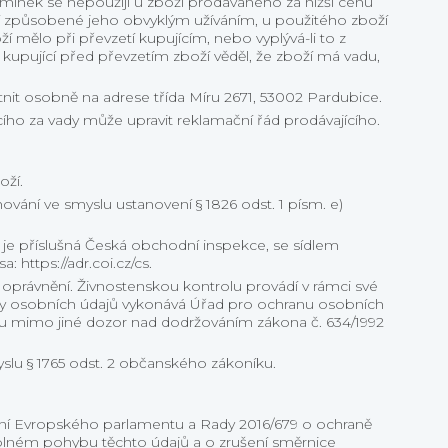
mínek se nepoužijí u zboží prodávaného za nižší cenu
ží způsobené jeho obvyklým užíváním, u použitého zboží
 mělo při převzetí kupujícím, nebo vyplývá-li to z
kupující před převzetím zboží věděl, že zboží má vadu,
nit osobně na adrese třída Míru 2671, 53002 Pardubice.
ícího za vady může upravit reklamační řád prodávajícího.
oží.
vání ve smyslu ustanovení § 1826 odst. 1 písm. e)
e příslušná Česká obchodní inspekce, se sídlem
 https://adr.coi.cz/cs.
 oprávnění. Živnostenskou kontrolu provádí v rámci své
any osobních údajů vykonává Úřad pro ochranu osobních
 mimo jiné dozor nad dodržováním zákona č. 634/1992
slu § 1765 odst. 2 občanského zákoníku.
zení Evropského parlamentu a Rady 2016/679 o ochraně
volném pohybu těchto údajů a o zrušení směrnice