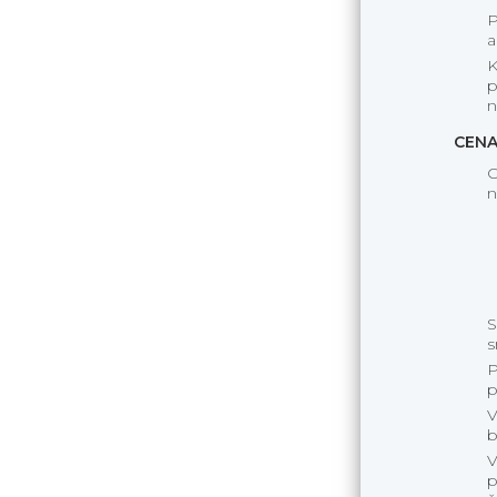
P
a
K
p
n
CENA
C
n
S
s
P
p
V
b
V
p