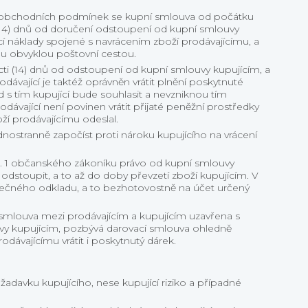
u obchodních podmínek se kupní smlouva od počátku
 (14) dnů od doručení odstoupení od kupní smlouvy
cí náklady spojené s navrácením zboží prodávajícímu, a
hu obvyklou poštovní cestou.
ácti (14) dnů od odstoupení od kupní smlouvy kupujícím, a
dávající je taktéž oprávněn vrátit plnění poskytnuté
d s tím kupující bude souhlasit a nevzniknou tím
odávající není povinen vrátit přijaté peněžní prostředky
ží prodávajícímu odeslal.
dnostranně započíst proti nároku kupujícího na vrácení
t. 1 občanského zákoníku právo od kupní smlouvy
 odstoupit, a to až do doby převzetí zboží kupujícím. V
tečného odkladu, a to bezhotovostně na účet určený
 smlouva mezi prodávajícím a kupujícím uzavřena s
vy kupujícím, pozbývá darovací smlouva ohledně
dávajícímu vrátit i poskytnutý dárek.
adavku kupujícího, nese kupující riziko a případné