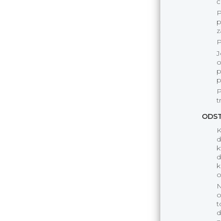
č
P
p
z
P
J
o
p
p
P
t
ODST
K
d
k
d
k
o
N
o
t
d