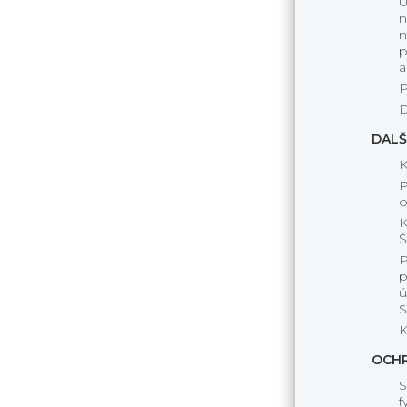
U
n
n
p
a
P
D
DALŠ
K
P
o
K
Š
P
p
ú
S
K
OCHR
S
f