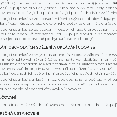
5/46/ES (obecné nařízení o ochraně osobních údajů) (dále jen „
na
dajů kupujícího pro účely plnění kupní smlouvy, pro účely jednán
ovinností prodávajícího plní prodávající prostřednictvím zvláštn
upující souhlasí se zpracováním těchto svých osobních údajů: jmén
dentifikační číslo, adresa elektronické pošty, telefonní číslo a (dál
upující souhlasí se zpracováním osobních údajů prodávajícím, a t
ro účely vedení uživatelského účtu. Kupující potvrzuje, že posk
e se jedná o dobrovolné poskytnutí osobních údajů.
LÁNÍ OBCHODNÍCH SDĚLENÍ A UKLÁDÁNÍ COOKIES
upující souhlasí ve smyslu ustanovení § 7 odst. 2 zákona č. 480/
 změně některých zákonů (zákon o některých službách informační
asíláním obchodních sdělení prodávajícím na elektronickou adresu
ovinnost vůči kupujícímu ve smyslu čl. 13 nařízení GDPR souvise
asílání obchodních sdělení plní prodávající prostřednictvím zvlá
upující souhlasí s ukládáním tzv. cookies na jeho počítač. V př
ávazky prodávajícího z kupní smlouvy plnit, aniž by docházelo k u
ouhlas podle předchozí věty kdykoliv odvolat.
UČOVÁNÍ
upujícímu může být doručováno na elektronickou adresu kupují
REČNÁ USTANOVENÍ