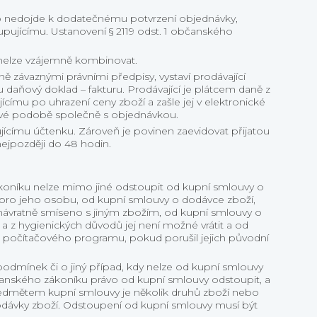
ího nedojde k dodatečnému potvrzení objednávky,
upujícímu. Ustanovení § 2119 odst. 1 občanského
 nelze vzájemně kombinovat.
ě závaznými právními předpisy, vystaví prodávající
daňový doklad – fakturu. Prodávající je plátcem daně z
ícímu po uhrazení ceny zboží a zašle jej v elektronické
ové podobě společně s objednávkou.
ujícímu účtenku. Zároveň je povinen zaevidovat přijatou
ejpozději do 48 hodin.
ákoníku nelze mimo jiné odstoupit od kupní smlouvy o
 pro jeho osobu, od kupní smlouvy o dodávce zboží,
nenávratně smíseno s jiným zbožím, od kupní smlouvy o
a z hygienických důvodů jej není možné vrátit a od
počítačového programu, pokud porušil jejich původní
odmínek či o jiný případ, kdy nelze od kupní smlouvy
bčanského zákoníku právo od kupní smlouvy odstoupit, a
 předmětem kupní smlouvy je několik druhů zboží nebo
 dodávky zboží. Odstoupení od kupní smlouvy musí být