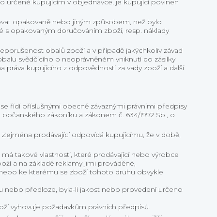
to určené kupujícím v objednávce, je kupující povinen
učovat opakovaně nebo jiným způsobem, než bylo
ené s opakovaným doručováním zboží, resp. náklady
neporušenost obalů zboží a v případě jakýchkoliv závad
obalu svědčícího o neoprávněném vniknutí do zásilky
a práva kupujícího z odpovědnosti za vady zboží a další
.
 se řídí příslušnými obecně závaznými právními předpisy
2174 občanského zákoníku a zákonem č. 634/1992 Sb., o
. Zejména prodávající odpovídá kupujícímu, že v době,
ní, má takové vlastnosti, které prodávající nebo výrobce
ží a na základě reklamy jimi prováděné,
ádí nebo ke kterému se zboží tohoto druhu obvykle
nebo předloze, byla-li jakost nebo provedení určeno
boží vyhovuje požadavkům právních předpisů.