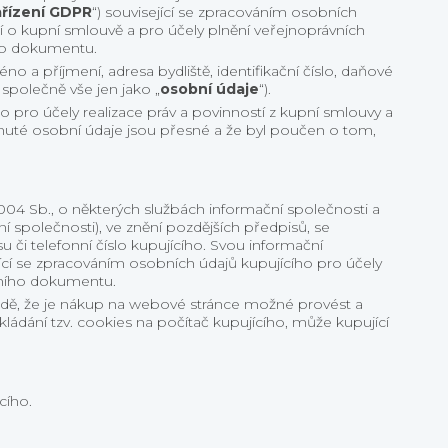
řízení GDPR
“) související se zpracováním osobních
í o kupní smlouvě a pro účely plnění veřejnoprávních
ího dokumentu.
o a příjmení, adresa bydliště, identifikační číslo, daňové
e společně vše jen jako „
osobní údaje
“).
o pro účely realizace práv a povinností z kupní smlouvy a
ytnuté osobní údaje jsou přesné a že byl poučen o tom,
2004 Sb., o některých službách informační společnosti a
 společnosti), ve znění pozdějších předpisů, se
 či telefonní číslo kupujícího. Svou informační
jící se zpracováním osobních údajů kupujícího pro účely
štního dokumentu.
ípadě, že je nákup na webové stránce možné provést a
kládání tzv. cookies na počítač kupujícího, může kupující
cího.