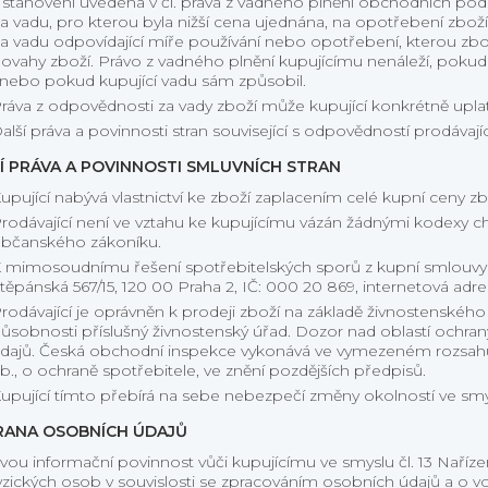
stanovení uvedená v čl. práva z vadného plnění obchodních pod
a vadu, pro kterou byla nižší cena ujednána, na opotřebení zbo
a vadu odpovídající míře používání nebo opotřebení, kterou zboží
ovahy zboží. Právo z vadného plnění kupujícímu nenáleží, pokud 
nebo pokud kupující vadu sám způsobil.
ráva z odpovědnosti za vady zboží může kupující konkrétně uplat
alší práva a povinnosti stran související s odpovědností prodávaj
Í PRÁVA A POVINNOSTI SMLUVNÍCH STRAN
upující nabývá vlastnictví ke zboží zaplacením celé kupní ceny zb
rodávající není ve vztahu ke kupujícímu vázán žádnými kodexy cho
bčanského zákoníku.
 mimosoudnímu řešení spotřebitelských sporů z kupní smlouvy j
těpánská 567/15, 120 00 Praha 2, IČ: 000 20 869, internetová adresa:
rodávající je oprávněn k prodeji zboží na základě živnostenského
ůsobnosti příslušný živnostenský úřad. Dozor nad oblastí ochr
dajů. Česká obchodní inspekce vykonává ve vymezeném rozsahu
b., o ochraně spotřebitele, ve znění pozdějších předpisů.
upující tímto přebírá na sebe nebezpečí změny okolností ve smy
ANA OSOBNÍCH ÚDAJŮ
vou informační povinnost vůči kupujícímu ve smyslu čl. 13 Naří
yzických osob v souvislosti se zpracováním osobních údajů a o 