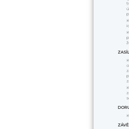
9
ú
p
K
i
K
p
ž
ZASÍ
K
o
z
p
z
K
z
s
DOR
K
ZÁVĚ