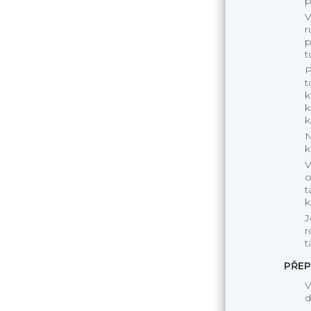
p
V
r
p
t
P
t
k
k
k
N
k
V
o
t
k
J
r
t
PŘEP
V
d