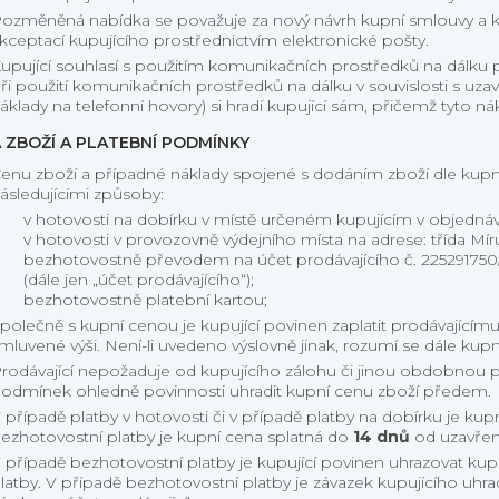
ozměněná nabídka se považuje za nový návrh kupní smlouvy a k
kceptací kupujícího prostřednictvím elektronické pošty.
upující souhlasí s použitím komunikačních prostředků na dálku př
ři použití komunikačních prostředků na dálku v souvislosti s uza
áklady na telefonní hovory) si hradí kupující sám, přičemž tyto nák
 ZBOŽÍ A PLATEBNÍ PODMÍNKY
enu zboží a případné náklady spojené s dodáním zboží dle kupn
ásledujícími způsoby:
v hotovosti na dobírku v místě určeném kupujícím v objedná
v hotovosti v provozovně výdejního místa na adrese: třída Mí
bezhotovostně převodem na účet prodávajícího č. 2252917
(dále jen „účet prodávajícího“);
bezhotovostně platební kartou;
polečně s kupní cenou je kupující povinen zaplatit prodávajícím
mluvené výši. Není-li uvedeno výslovně jinak, rozumí se dále kup
rodávající nepožaduje od kupujícího zálohu či jinou obdobnou 
odmínek ohledně povinnosti uhradit kupní cenu zboží předem.
 případě platby v hotovosti či v případě platby na dobírku je kupn
ezhotovostní platby je kupní cena splatná do
14 dnů
od uzavřen
 případě bezhotovostní platby je kupující povinen uhrazovat ku
latby. V případě bezhotovostní platby je závazek kupujícího uhr