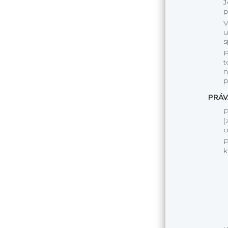
J
p
V
u
s
P
t
n
p
PRÁV
P
(
o
P
k