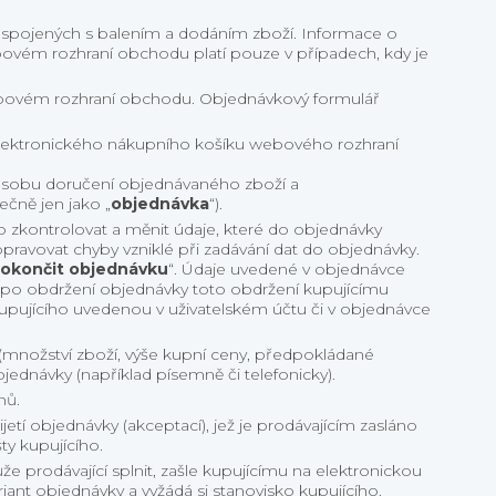
spojených s balením a dodáním zboží. Informace o
vém rozhraní obchodu platí pouze v případech, kdy je
webovém rozhraní obchodu. Objednávkový formulář
elektronického nákupního košíku webového rozhraní
ůsobu doručení objednávaného zboží a
čně jen jako „
objednávka
“).
zkontrolovat a měnit údaje, které do objednávky
 opravovat chyby vzniklé při zadávání dat do objednávky.
okončit objednávku
“. Údaje uvedené v objednávce
ě po obdržení objednávky toto obdržení kupujícímu
kupujícího uvedenou v uživatelském účtu či v objednávce
y (množství zboží, výše kupní ceny, předpokládané
ednávky (například písemně či telefonicky).
nů.
etí objednávky (akceptací), jež je prodávajícím zasláno
ty kupujícího.
 prodávající splnit, zašle kupujícímu na elektronickou
t objednávky a vyžádá si stanovisko kupujícího.